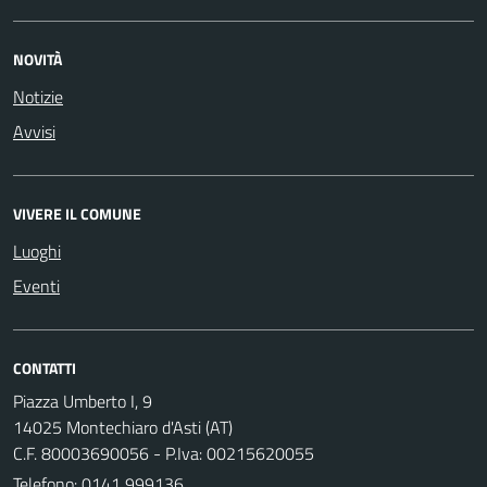
NOVITÀ
Notizie
Avvisi
VIVERE IL COMUNE
Luoghi
Eventi
CONTATTI
Piazza Umberto I, 9
14025 Montechiaro d'Asti (AT)
C.F. 80003690056 - P.Iva: 00215620055
Telefono:
0141 999136