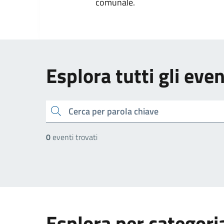
comunale.
Esplora tutti gli even
cerca
0
eventi trovati
Esplora per categori