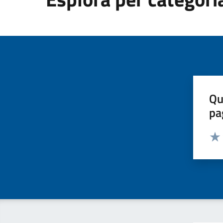
Qu
pa
Valut
Valu