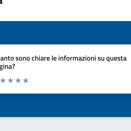
anto sono chiare le informazioni su questa
gina?
a da 1 a 5 stelle la pagina
ta 1 stelle su 5
Valuta 2 stelle su 5
Valuta 3 stelle su 5
Valuta 4 stelle su 5
Valuta 5 stelle su 5