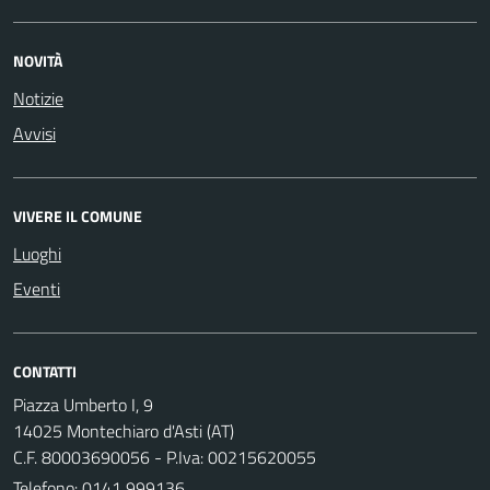
NOVITÀ
Notizie
Avvisi
VIVERE IL COMUNE
Luoghi
Eventi
CONTATTI
Piazza Umberto I, 9
14025 Montechiaro d'Asti (AT)
C.F. 80003690056 - P.Iva: 00215620055
Telefono:
0141 999136