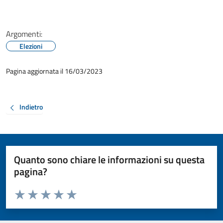
Argomenti:
Elezioni
Pagina aggiornata il 16/03/2023
Indietro
Quanto sono chiare le informazioni su questa
pagina?
Valuta da 1 a 5 stelle la pagina
Valuta 1 stelle su 5
Valuta 2 stelle su 5
Valuta 3 stelle su 5
Valuta 4 stelle su 5
Valuta 5 stelle su 5