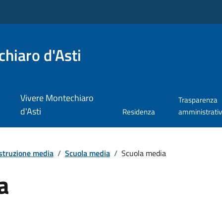
hiaro d'Asti
Vivere Montechiaro
Trasparenza
d'Asti
Residenza
amministrati
struzione media
/
Scuola media
/
Scuola media
a