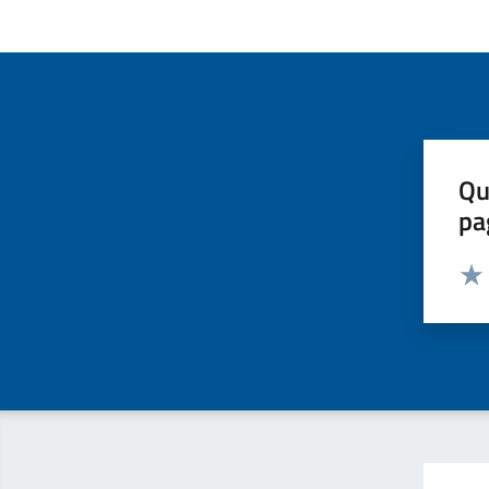
Qu
pa
Valut
Valu