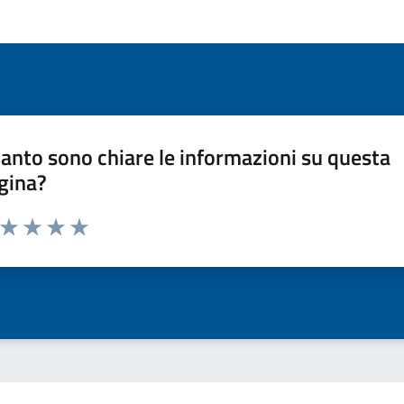
anto sono chiare le informazioni su questa
gina?
a da 1 a 5 stelle la pagina
ta 1 stelle su 5
Valuta 2 stelle su 5
Valuta 3 stelle su 5
Valuta 4 stelle su 5
Valuta 5 stelle su 5