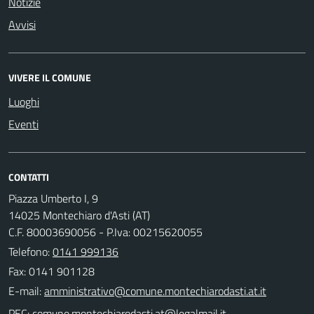
Notizie
Avvisi
VIVERE IL COMUNE
Luoghi
Eventi
CONTATTI
Piazza Umberto I, 9
14025 Montechiaro d'Asti (AT)
C.F. 80003690056 - P.Iva: 00215620055
Telefono:
0141 999136
Fax: 0141 901128
E-mail:
PEC: