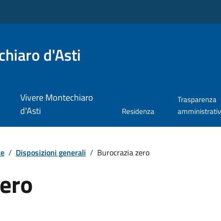
hiaro d'Asti
Vivere Montechiaro
Trasparenza
d'Asti
Residenza
amministrati
te
/
Disposizioni generali
/
Burocrazia zero
zero