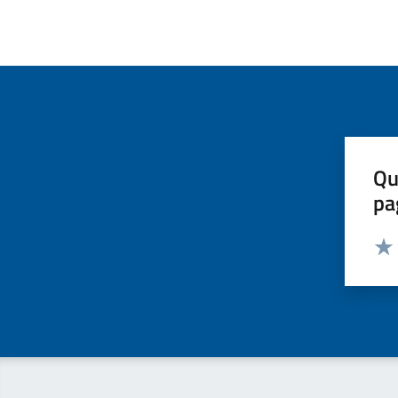
Qu
pa
Valut
Valu