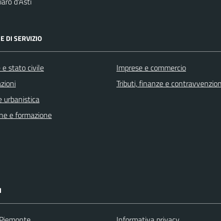
aro d'Asti
E DI SERVIZIO
e stato civile
Imprese e commercio
zioni
Tributi, finanze e contravvenzion
 urbanistica
ne e formazione
I
 Piemonte
Informativa privacy