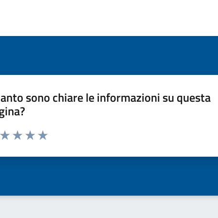
anto sono chiare le informazioni su questa
gina?
a da 1 a 5 stelle la pagina
ta 1 stelle su 5
Valuta 2 stelle su 5
Valuta 3 stelle su 5
Valuta 4 stelle su 5
Valuta 5 stelle su 5