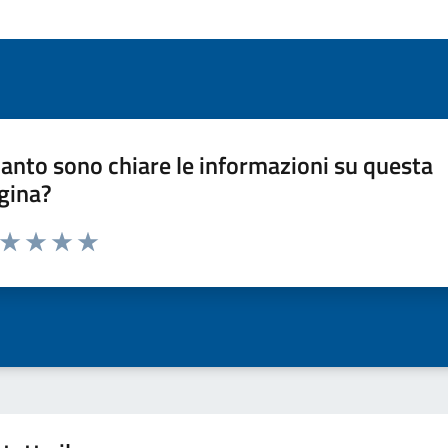
anto sono chiare le informazioni su questa
gina?
a da 1 a 5 stelle la pagina
ta 1 stelle su 5
Valuta 2 stelle su 5
Valuta 3 stelle su 5
Valuta 4 stelle su 5
Valuta 5 stelle su 5