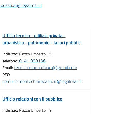
dasti.at@legalmail.it
Ufficio tecnico - edilizia privata -
urbanistica - patrimonio - lavori pubblici
Indirizzo:
Piazza Umberto I, 9
0141 999136
Telefono:
tecnico.montechiaro@gmail.com
Email:
PEC:
comune.montechiarodasti.at@legalmail.it
Ufficio relazioni con il pubblico
Indirizzo:
Piazza Umberto I, 9