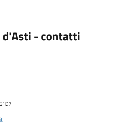
'Asti - contatti
UFG1D7
it