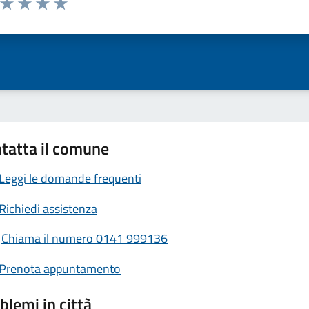
ta 1 stelle su 5
Valuta 2 stelle su 5
Valuta 3 stelle su 5
Valuta 4 stelle su 5
Valuta 5 stelle su 5
tatta il comune
Leggi le domande frequenti
Richiedi assistenza
Chiama il numero 0141 999136
Prenota appuntamento
blemi in città